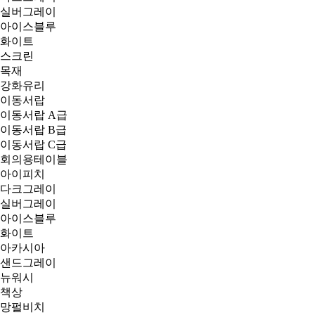
실버그레이
아이스블루
화이트
스크린
목재
강화유리
이동서랍
이동서랍 A급
이동서랍 B급
이동서랍 C급
회의용테이블
아이피치
다크그레이
실버그레이
아이스블루
화이트
아카시아
샌드그레이
뉴워시
책상
망펄비치