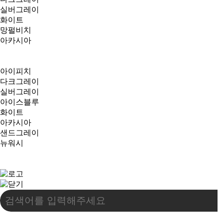
실버그레이
화이트
망펄비치
아카시아
공용가구
단품 회의용 테이블
아이피치
다크그레이
실버그레이
아이스블루
화이트
아카시아
샌드그레이
뉴워시
탑 & 뉴라인 LR
주문제작