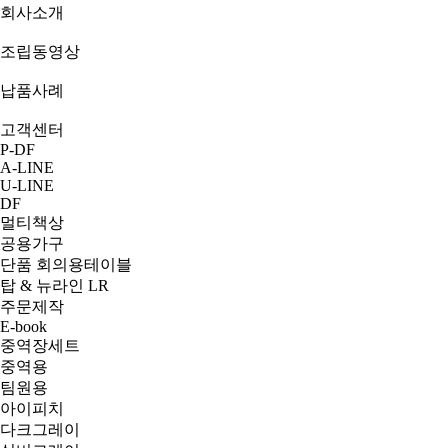
회사소개
조립동영상
납품사례
고객센터
P-DF
A-LINE
U-LINE
DF
멀티책상
공용가구
단품 회의용테이블
탑 & 뉴라인 LR
주문제작
E-book
중역장세트
중역용
팀원용
아이피치
다크그레이